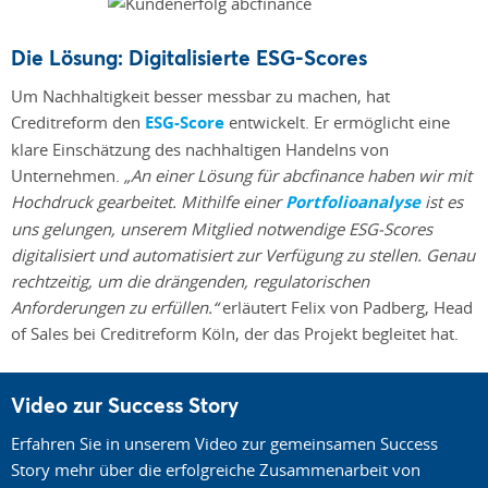
Die Lösung: Digitalisierte ESG-Scores
Um Nachhaltigkeit besser messbar zu machen, hat
Creditreform den
ESG-Score
entwickelt. Er ermöglicht eine
klare Einschätzung des nachhaltigen Handelns von
Unternehmen.
„An einer Lösung für abcfinance haben wir mit
Hochdruck gearbeitet. Mithilfe einer
Portfolioanalyse
ist es
uns gelungen, unserem Mitglied notwendige ESG-Scores
digitalisiert und automatisiert zur Verfügung zu stellen. Genau
rechtzeitig, um die drängenden, regulatorischen
Anforderungen zu erfüllen.“
erläutert Felix von Padberg, Head
of Sales bei Creditreform Köln, der das Projekt begleitet hat.
Video zur Success Story
Erfahren Sie in unserem Video zur gemeinsamen Success
Story mehr über die erfolgreiche Zusammenarbeit von