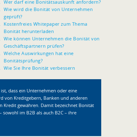
Wer darf eine Bonitätsauskunft anfordern?
Wie wird die Bonität von Unternehmen
geprüft?
Kostenfreies Whitepaper zum Thema
Bonität herunterladen
Wie können Unternehmen die Bonität von
Geschäftspartnern prüfen?
Welche Auswirkungen hat eine
Bonitätsprüfung?
Wie Sie Ihre Bonität verbessern
s ist, dass ein Unternehmen oder eine
ird von Kreditgebern, Banken und anderen
nen Kredit gewähren. Damit bezeichnet Bonität
– sowohl im B2B als auch B2C – ihre