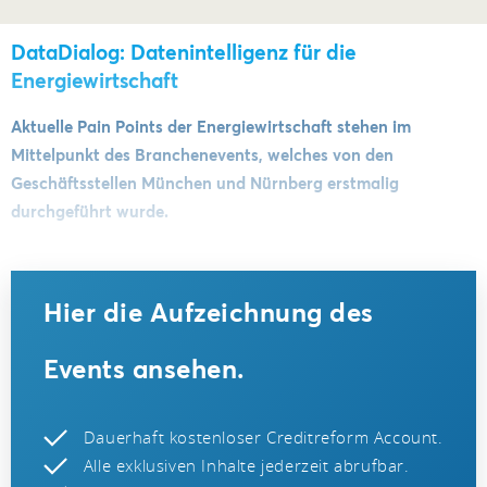
DataDialog: Datenintelligenz für die
Energiewirtschaft
Aktuelle Pain Points der Energiewirtschaft stehen im
Mittelpunkt des Branchenevents, welches von den
Geschäftsstellen München und Nürnberg erstmalig
durchgeführt wurde.
Hier die Aufzeichnung des
Events ansehen.
Dauerhaft kostenloser Creditreform Account.
Alle exklusiven Inhalte jederzeit abrufbar.