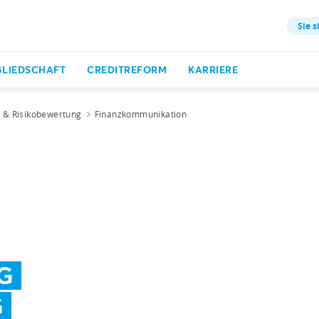
Sie s
GLIEDSCHAFT
CREDITREFORM
KARRIERE
t & Risikobewertung
Finanzkommunikation
G
G