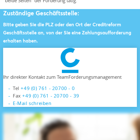
"beide Seiten" der Forderung tätig.
Zuständige Geschäftsstelle:
Bitte geben Sie die PLZ oder den Ort der Creditreform
Geschäftsstelle an, von der Sie eine Zahlungsaufforderung
erhalten haben.
Ihr direkter Kontakt zum Team
Forderungsmanagement
Tel
+49 (0) 761 - 20700 - 0
Fax
+49 (0) 761 - 20700 - 39
E-Mail schreiben