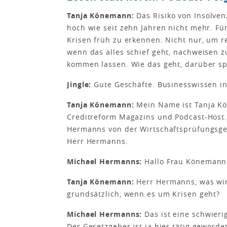
Tanja Könemann:
Das Risiko von Insolven
hoch wie seit zehn Jahren nicht mehr. F
Krisen früh zu erkennen. Nicht nur, um r
wenn das alles schief geht, nachweisen z
kommen lassen. Wie das geht, darüber spr
Jingle:
Gute Geschäfte. Businesswissen in
Tanja Könemann:
Mein Name ist Tanja Kö
Creditreform Magazins und Podcast-Host.
Hermanns von der Wirtschaftsprüfungsge
Herr Hermanns.
Michael Hermanns:
Hallo Frau Könemann
Tanja Könemann:
Herr Hermanns, was wir
grundsätzlich, wenn es um Krisen geht?
Michael Hermanns:
Das ist eine schwieri
Der Gesetzgeber ist ja hier tätig geworde