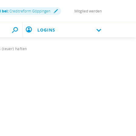
d bei:
Creditreform Göppingen
Mitglied werden
LOGINS
 (teuer) haften