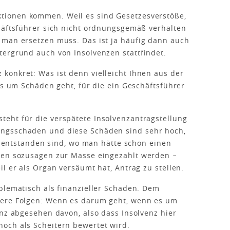
tionen kommen. Weil es sind Gesetzesverstöße,
häftsführer sich nicht ordnungsgemäß verhalten
 man ersetzen muss. Das ist ja häufig dann auch
tergrund auch von Insolvenzen stattfindet.
konkret: Was ist denn vielleicht Ihnen aus der
es um Schäden geht, für die ein Geschäftsführer
teht für die verspätete Insolvenzantragstellung
ngsschaden und diese Schäden sind sehr hoch,
it entstanden sind, wo man hätte schon einen
sen sozusagen zur Masse eingezahlt werden −
l er als Organ versäumt hat, Antrag zu stellen.
oblematisch als finanzieller Schaden. Dem
dere Folgen: Wenn es darum geht, wenn es um
anz abgesehen davon, also dass Insolvenz hier
och als Scheitern bewertet wird.