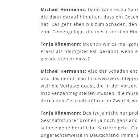
Michael Hermanns:
Dann kann es zu Sank
die dann darauf hinleiten, dass ein Gesc
hat. Das geht eben bis zum Schaden, den
eine Gemengelage, die meist vor dem Hin
Tanja Könemann:
Machen wir es mal ganz 
Praxis als häufigster Fall bekannt, wenn 
gerade stehen muss?
Michael Hermanns:
Also der Schaden ents
und das nennt man Insolvenzverschleppu
weil die Verluste quasi, die in der Vorze
Insolvenzantrag stellen müssen, die müs
durch den Geschäftsführer im Zweifel, wei
Tanja Könemann:
Das ist ja nicht nur pr
Geschäftsführer drohen ja noch ganz an
seine eigene berufliche Karriere geht. G
ungerechterweise in Deutschland immer n