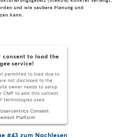
rukturierungsgesetz (StaRUG) konkret verlangt,
erden und wie saubere Planung und
zen kann.
 consent to load the
gee service!
ot permitted to load due to
are not disclosed to the
bsite owner needs to setup
eir CMP to add this content
 of technologies used.
y
Usercentrics Consent
ement Platform
lge #43 zum Nachlesen