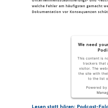
Unternehmensstabilisierungs- und -rest
welche Fehler am häufigsten gemacht w
Dokumentation vor Konsequenzen schüt
We need your
Podi
This content is n
trackers that 
visitor. The we
the site with th
to the list
Powered b
Manag
Lesen statt hören: Podcast-Fo