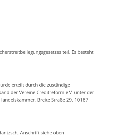
erstreitbeilegungsgesetzes teil. Es besteht
rde erteilt durch die zuständige
and der Vereine Creditreform e.V. unter der
d Handelskammer, Breite Straße 29, 10187
Hantzsch, Anschrift siehe oben