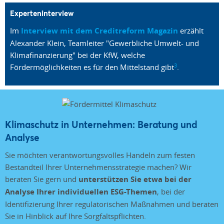
Experteninterview
Im
Interview mit dem Creditreform Magazin
erzählt
Alexander Klein, Teamleiter "Gewerbliche Umwelt- und
Klimafinanzierung" bei der KfW, welche
3
Fördermöglichkeiten es für den Mittelstand gibt
.
Klimaschutz in Unternehmen: Beratung und
Analyse
Sie möchten verantwortungsvolles Handeln zum festen
Bestandteil Ihrer Unternehmensstrategie machen? Wir
beraten Sie gern und
unterstützen Sie etwa bei der
Analyse Ihrer individuellen ESG-Themen
, bei der
Identifizierung Ihrer regulatorischen Maßnahmen und beraten
Sie in Hinblick auf Ihre Sorgfaltspflichten.