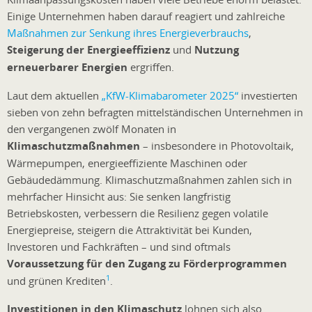
Einige Unternehmen haben darauf reagiert und zahlreiche
Maßnahmen zur Senkung ihres Energieverbrauchs
,
Steigerung der Energieeffizienz
und
Nutzung
erneuerbarer Energien
ergriffen.
Laut dem aktuellen
„KfW-Klimabarometer 2025“
investierten
sieben von zehn befragten mittelständischen Unternehmen in
den vergangenen zwölf Monaten in
Klimaschutzmaßnahmen
– insbesondere in Photovoltaik,
Wärmepumpen, energieeffiziente Maschinen oder
Gebäudedämmung. Klimaschutzmaßnahmen zahlen sich in
mehrfacher Hinsicht aus: Sie senken langfristig
Betriebskosten, verbessern die Resilienz gegen volatile
Energiepreise, steigern die Attraktivität bei Kunden,
Investoren und Fachkräften – und sind oftmals
Voraussetzung für den Zugang zu Förderprogrammen
1
und grünen Krediten
.
Investitionen in den Klimaschutz
lohnen sich also