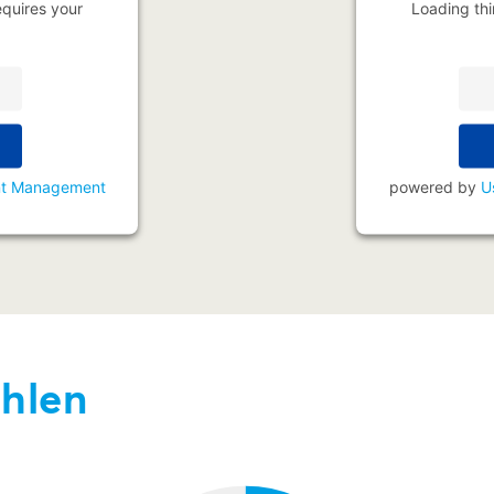
equires your
Loading thi
nt Management
powered by
U
ahlen