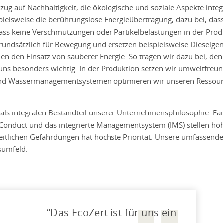
ezug auf Nachhaltigkeit, die ökologische und soziale Aspekte integ
pielsweise die berührungslose Energieübertragung, dazu bei, das
dass keine Verschmutzungen oder Partikelbelastungen in der Produ
rundsätzlich für Bewegung und ersetzen beispielsweise Dieselge
 den Einsatz von sauberer Energie. So tragen wir dazu bei, de
 uns besonders wichtig: In der Produktion setzen wir umweltfreun
und Wassermanagementsystemen optimieren wir unseren Ressourc
als integralen Bestandteil unserer Unternehmensphilosophie. Fa
of Conduct und das integrierte Managementsystem (IMS) stellen ho
eitlichen Gefährdungen hat höchste Priorität. Unsere umfassen
sumfeld.
Das EcoZert ist für uns ein