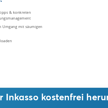
stipps & konkreten
erungsmanagement
um Umgang mit säumigen
nloaden
 Inkasso kostenfrei heru