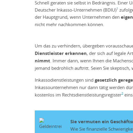
Schnell geraten sie selbst in Bedrängnis. Eine
1
Deutscher Inkasso-Unternehmen (BDIU)
zufolg
der Hauptgrund, wenn Unternehmen den
eigen
nicht mehr nachkommen können.
Um das zu verhindern, übergeben vorausschau
Dienstleister erkennen
, der sich auf legale
nimmt
. Immer dann, wenn Ihnen die Machenscha
jemand bedrohlich auftritt. Seien Sie skeptisc
Inkassodienstleistungen sind
gesetzlich gerege
Inkassounternehmen nur dann tätig werden dür
2
kostenlos im Rechtsdienstleistungsregister
eins
Sie vermuten ein Geschäftsr
Wie Sie finanzielle Schwierigk