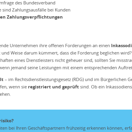
r Umfrage des Bundesverband
e sind Zahlungsausfälle bei Kunden
en Zahlungsverpflichtungen
ende Unternehmen ihre offenen Forderungen an einen
Inkassodi
 Art und Weise darum kümmert, dass die Forderung beglichen wird
ften eines Dienstleisters nicht geheuer sind, sollten Sie misstr
h, wenn jemand seine Leistungen mit einem entsprechenden Auftre
lt
– im Rechtsdienstleistungsgesetz (RDG) und im Bürgerlichen Ge
fen, wenn sie
registriert und geprüft
sind. Ob ein Inkassodienstl
ehen.
isiko?
eiten bei Ihren Geschäftspartnern frühzeitig erkennen können, erf