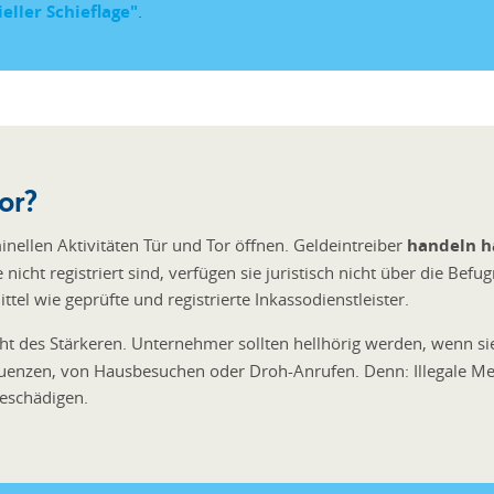
eller Schieflage"
.
or?
nellen Aktivitäten Tür und Tor öffnen. Geldeintreiber
handeln hä
cht registriert sind, verfügen sie juristisch nicht über die Befu
tel wie geprüfte und registrierte Inkassodienstleister.
echt des Stärkeren. Unternehmer sollten hellhörig werden, wenn s
uenzen, von Hausbesuchen oder Droh-Anrufen. Denn: Illegale Me
beschädigen.