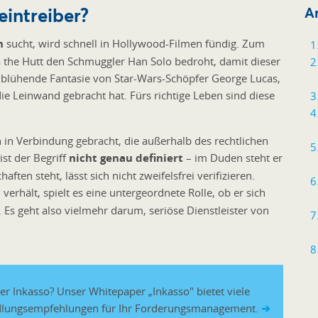
eintreiber?
Ar
n
sucht, wird schnell in Hollywood-Filmen fündig. Zum
ba the Hutt den Schmuggler Han Solo bedroht, damit dieser
ie blühende Fantasie von Star-Wars-Schöpfer George Lucas,
die Leinwand gebracht hat. Fürs richtige Leben sind diese
n in Verbindung gebracht, die außerhalb des rechtlichen
st der Begriff
nicht genau definiert
– im Duden steht er
aften steht, lässt sich nicht zweifelsfrei verifizieren.
m
verhält, spielt es eine untergeordnete Rolle, ob er sich
Es geht also vielmehr darum, seriöse Dienstleister von
r Inkasso? Unser Whitepaper „Inkasso" bietet viele
ndlungsempfehlungen für Ihr Forderungsmanagement.
➔