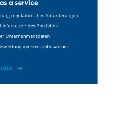
s a service
llung regulatorischer Anforderungen
Lieferkette / des Portfolios
rer Unternehmensdaten
 Bewertung der Geschäftspartner
EHMEN