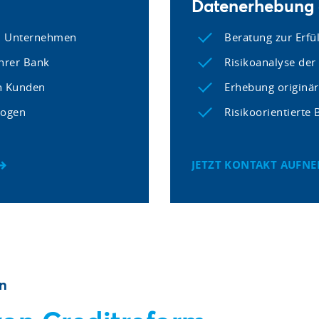
Datenerhebung a
em Unternehmen
Beratung zur Erfü
hrer Bank
Risikoanalyse der 
n Kunden
Erhebung originä
bogen
Risikoorientierte
JETZT KONTAKT AUFN
en