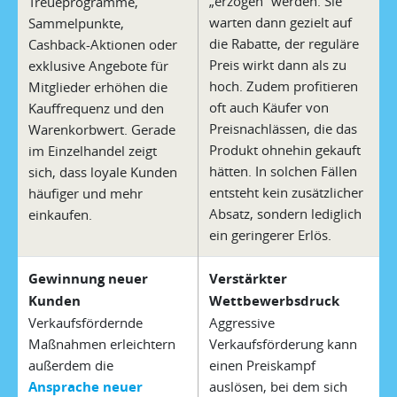
„erzogen“ werden. Sie
Treueprogramme,
warten dann gezielt auf
Sammelpunkte,
die Rabatte, der reguläre
Cashback-Aktionen oder
Preis wirkt dann als zu
exklusive Angebote für
hoch. Zudem profitieren
Mitglieder erhöhen die
oft auch Käufer von
Kauffrequenz und den
Preisnachlässen, die das
Warenkorbwert. Gerade
Produkt ohnehin gekauft
im Einzelhandel zeigt
hätten. In solchen Fällen
sich, dass loyale Kunden
entsteht kein zusätzlicher
häufiger und mehr
Absatz, sondern lediglich
einkaufen.
ein geringerer Erlös.
Gewinnung neuer
Verstärkter
Kunden
Wettbewerbsdruck
Verkaufsfördernde
Aggressive
Maßnahmen erleichtern
Verkaufsförderung kann
außerdem die
einen Preiskampf
Ansprache neuer
auslösen, bei dem sich