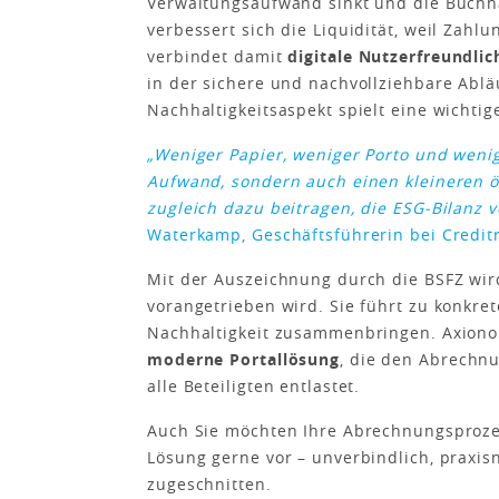
Verwaltungsaufwand sinkt und die Buchhal
verbessert sich die Liquidität, weil Zahl
verbindet damit
digitale Nutzerfreundlic
in der sichere und nachvollziehbare Ablä
Nachhaltigkeitsaspekt spielt eine wichtige
„Weniger Papier, weniger Porto und weni
Aufwand, sondern auch einen kleineren ö
zugleich dazu beitragen, die ESG-Bilanz 
Waterkamp, Geschäftsführerin bei Credit
Mit der Auszeichnung durch die BSFZ wird
vorangetrieben wird. Sie führt zu konkret
Nachhaltigkeit zusammenbringen. Axionom
moderne Portallösung
, die den Abrechn
alle Beteiligten entlastet.
Auch Sie möchten Ihre Abrechnungsprozes
Lösung gerne vor – unverbindlich, praxis
zugeschnitten.