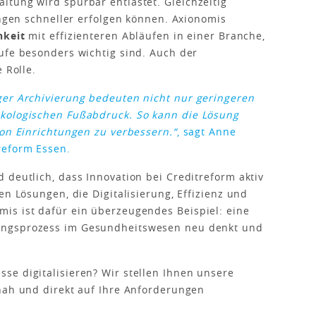
tung wird spürbar entlastet. Gleichzeitig
ungen schneller erfolgen können. Axionomis
hkeit
mit effizienteren Abläufen in einer Branche,
ufe besonders wichtig sind. Auch der
 Rolle.
ger Archivierung bedeuten nicht nur geringeren
kologischen Fußabdruck. So kann die Lösung
von Einrichtungen zu verbessern.“
, sagt Anne
reform Essen.
 deutlich, dass Innovation bei Creditreform aktiv
en Lösungen, die Digitalisierung, Effizienz und
is ist dafür ein überzeugendes Beispiel: eine
ungsprozess im Gesundheitswesen neu denkt und
se digitalisieren? Wir stellen Ihnen unsere
nah und direkt auf Ihre Anforderungen