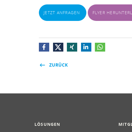
JETZT ANFRAGEN
FLYER HERUNTER
ZURÜCK
LÖSUNGEN
MITG