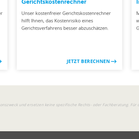
Gerichtskostenrechner
er
Unser kostenfreier Gerichtskostenrechner
M
hilft Ihnen, das Kostenrisiko eines
w
Gerichtsverfahrens besser abzuschätzen.
G
JETZT BERECHNEN
onszweck und ersetzen keine spezifische Rechts- oder Fachberatung. Für 