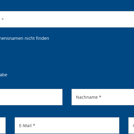
hmensnamen nicht finden
gabe
Nachname
*
E-Mail
*