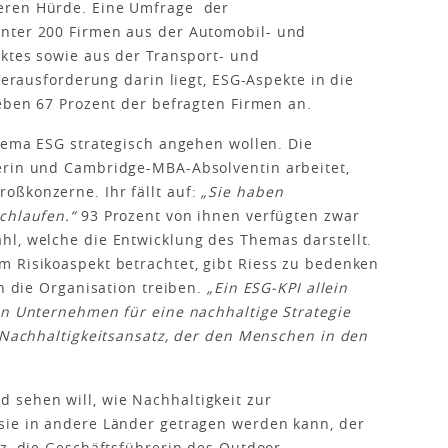
eren Hürde. Eine Umfrage der
nter 200 Firmen aus der Automobil- und
rktes sowie aus der Transport- und
 Herausforderung darin liegt, ESG-Aspekte in die
geben 67 Prozent der befragten Firmen an.
Thema ESG strategisch angehen wollen. Die
erin und Cambridge-MBA-Absolventin arbeitet,
oßkonzerne. Ihr fällt auf:
„Sie haben
rchlaufen.“
93 Prozent von ihnen verfügten zwar
hl, welche die Entwicklung des Themas darstellt.
m Risikoaspekt betrachtet, gibt Riess zu bedenken
ch die Organisation treiben.
„Ein ESG-KPI allein
en Unternehmen für eine nachhaltige Strategie
d Nachhaltigkeitsansatz, der den Menschen in den
sehen will, wie Nachhaltigkeit zur
sie in andere Länder getragen werden kann, der
tz, die Geschäftsführerin des Outdoor-