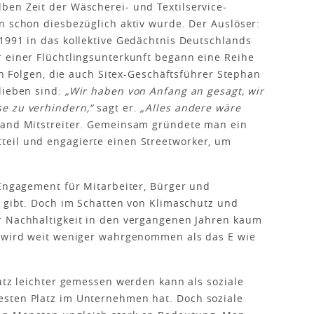
ben Zeit der Wäscherei- und Textilservice-
n schon diesbezüglich aktiv wurde. Der Auslöser:
1991 in das kollektive Gedächtnis Deutschlands
 einer Flüchtlingsunterkunft begann eine Reihe
hen Folgen, die auch Sitex-Geschäftsführer Stephan
lieben sind:
„Wir haben von Anfang an gesagt, wir
e zu verhindern,“
sagt er.
„Alles andere wäre
fand Mitstreiter. Gemeinsam gründete man ein
eil und engagierte einen Streetworker, um
.
 Engagement für Mitarbeiter, Bürger und
n gibt. Doch im Schatten von Klimaschutz und
r Nachhaltigkeit in den vergangenen Jahren kaum
G wird weit weniger wahrgenommen als das E wie
.
hutz leichter gemessen werden kann als soziale
sten Platz im Unternehmen hat. Doch soziale