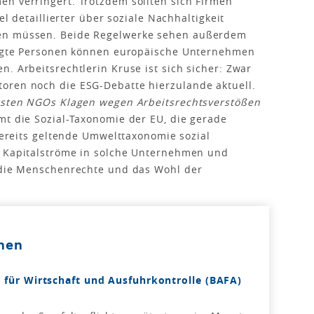
en verringert. Trotzdem sollten sich Firmen
el detaillierter über soziale Nachhaltigkeit
gen müssen. Beide Regelwerke sehen außerdem
ädigte Personen können europäische Unternehmen
. Arbeitsrechtlerin Kruse ist sich sicher: Zwar
oren noch die ESG-Debatte hierzulande aktuell.
ersten NGOs Klagen wegen Arbeitsrechtsverstößen
t die Sozial-Taxonomie der EU, die gerade
 bereits geltende Umwelttaxonomie sozial
m Kapitalströme in solche Unternehmen und
e die Menschenrechte und das Wohl der
onen
 für Wirtschaft und Ausfuhrkontrolle (BAFA)