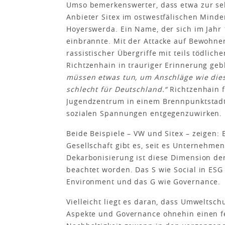
Umso bemerkenswerter, dass etwa zur sel
Anbieter Sitex im ostwestfälischen Minde
Hoyerswerda. Ein Name, der sich im Jahr 
einbrannte. Mit der Attacke auf Bewohner
rassistischer Übergriffe mit teils tödlic
Richtzenhain in trauriger Erinnerung geb
­müssen etwas tun, um Anschläge wie dies
schlecht für Deutschland.“
Richtzenhain 
Jugendzentrum in einem Brennpunktstadtt
sozialen Spannungen entgegenzuwirken
Beide Beispiele – VW und Sitex – zeigen:
Gesellschaft gibt es, seit es Unternehme
Dekarbonisierung ist diese Dimension de
beachtet worden. Das S wie Social in ES
Environment und das G wie Governance
Vielleicht liegt es daran, dass Umweltsc
Aspekte und Governance ohnehin einen fe