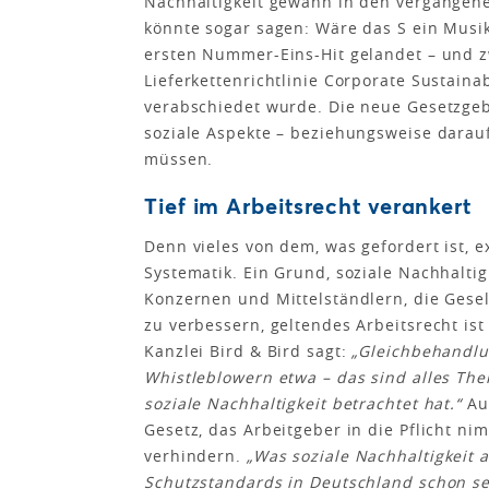
Nachhaltigkeit gewann in den vergangen
könnte sogar sagen: Wäre das S ein Musik
ersten Nummer-Eins-Hit gelandet – und zw
Lieferkettenrichtlinie Corporate Sustainab
verabschiedet wurde. Die neue Gesetzgebu
soziale Aspekte – beziehungsweise darau
müssen.
Tief im Arbeitsrecht verankert
Denn vieles von dem, was gefordert ist, ex
Systematik. Ein Grund, soziale Nachhaltig
Konzernen und Mittelständlern, die Ges
zu verbessern, geltendes Arbeitsrecht is
Kanzlei Bird & Bird sagt:
„Gleichbehandlu
Whistleblowern etwa – das sind alles The
soziale Nachhaltigkeit betrachtet hat.“
Au
Gesetz, das Arbeitgeber in die Pflicht ni
verhindern.
„Was soziale Nachhaltigkeit a
Schutzstandards in Deutschland schon s