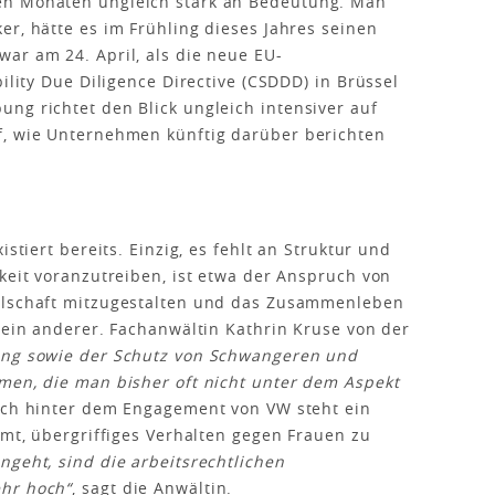
en Monaten ungleich stark an Bedeutung. Man
er, hätte es im Frühling dieses Jahres seinen
ar am 24. April, als die neue EU-
ility Due Diligence Directive (CSDDD) in Brüssel
ng richtet den Blick ungleich intensiver auf
f, wie Unternehmen künftig darüber berichten
istiert bereits. Einzig, es fehlt an Struktur und
keit voranzutreiben, ist etwa der Anspruch von
ellschaft mitzugestalten und das Zusammenleben
t ein anderer. Fachanwältin Kathrin Kruse von der
ng sowie der Schutz von Schwangeren und
men, die man bisher oft nicht unter dem Aspekt
ch hinter dem Engagement von VW steht ein
mmt, übergriffiges Verhalten gegen Frauen zu
ngeht, sind die arbeitsrechtlichen
ehr hoch“
, sagt die Anwältin.