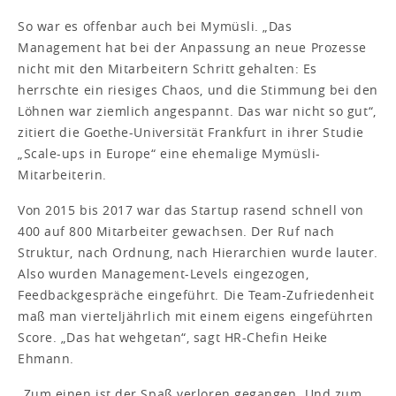
So war es offenbar auch bei Mymüsli. „Das
Management hat bei der Anpassung an neue Prozesse
nicht mit den Mitarbeitern Schritt gehalten: Es
herrschte ein riesiges Chaos, und die Stimmung bei den
Löhnen war ziemlich angespannt. Das war nicht so gut“,
zitiert die Goethe-Universität Frankfurt in ihrer Studie
„Scale-ups in Europe“ eine ehemalige Mymüsli-
Mitarbeiterin.
Von 2015 bis 2017 war das Startup rasend schnell von
400 auf 800 Mitarbeiter gewachsen. Der Ruf nach
Struktur, nach Ordnung, nach Hierarchien wurde lauter.
Also wurden Management-Levels eingezogen,
Feedbackgespräche eingeführt. Die Team-Zufriedenheit
maß man vierteljährlich mit einem eigens eingeführten
Score. „Das hat wehgetan“, sagt HR-Chefin Heike
Ehmann.
„Zum einen ist der Spaß verloren gegangen. Und zum