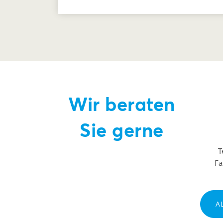
Wir beraten
Sie gerne
T
F
A