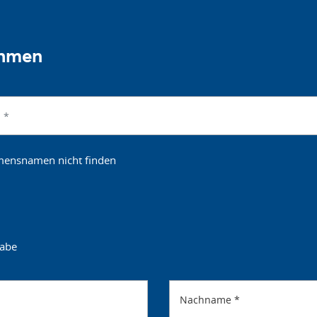
ehmen
hmensnamen nicht finden
gabe
Nachname
*