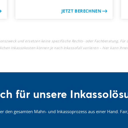
JETZT BERECHNEN
onszweck und ersetzen keine spezifische Rechts- oder Fachberatung. Für 
hlichen Inkassokosten können je nach Inkassofall variieren –
hier kann Ihne
sich für unsere Inkassolö
ter den gesamten Mahn- und Inkassoprozess aus einer Hand. Fair, 