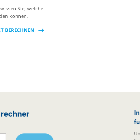
wissen Sie, welche
den können.
ZT BERECHNEN
nrechner
I
fu
Un