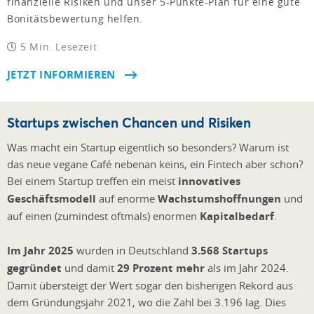
finanzielle Risiken und unser 5-Punkte-Plan für eine gute
Bonitätsbewertung helfen.
5 Min. Lesezeit
JETZT INFORMIEREN
Startups zwischen Chancen und Risiken
Was macht ein Startup eigentlich so besonders? Warum ist
das neue vegane Café nebenan keins, ein Fintech aber schon?
Bei einem Startup treffen ein meist
innovatives
Geschäftsmodell
auf enorme
Wachstumshoffnungen
und
auf einen (zumindest oftmals) enormen
Kapitalbedarf
.
Im Jahr 2025
wurden in Deutschland
3.568 Startups
gegründet
und damit
29 Prozent mehr
als im Jahr 2024.
Damit übersteigt der Wert sogar den bisherigen Rekord aus
dem Gründungsjahr 2021, wo die Zahl bei 3.196 lag. Dies