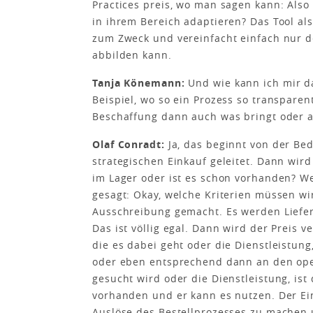
Practices preis, wo man sagen kann: Als
in ihrem Bereich adaptieren? Das Tool al
zum Zweck und vereinfacht einfach nur de
abbilden kann.
Tanja Könemann:
Und wie kann ich mir da
Beispiel, wo so ein Prozess so transparent
Beschaffung dann auch was bringt oder a
Olaf Conradt:
Ja, das beginnt von der Be
strategischen Einkauf geleitet. Dann wir
im Lager oder ist es schon vorhanden? We
gesagt: Okay, welche Kriterien müssen w
Ausschreibung gemacht. Es werden Liefe
Das ist völlig egal. Dann wird der Preis
die es dabei geht oder die Dienstleistun
oder eben entsprechend dann an den ope
gesucht wird oder die Dienstleistung, is
vorhanden und er kann es nutzen. Der Ei
Auslöse des Bestellprozesses zu machen 