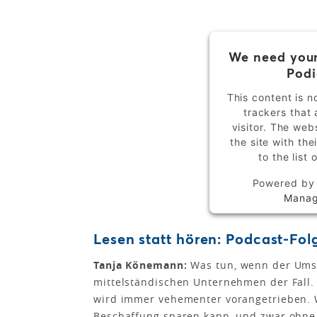
We need your
Podi
This content is n
trackers that 
visitor. The we
the site with th
to the list
Powered b
Manag
Lesen statt hören: Podcast-Fo
Tanja Könemann:
Was tun, wenn der Umsatz
mittelständischen Unternehmen der Fall.
wird immer vehementer vorangetrieben. 
Beschaffung sparen kann, und zwar ohne d