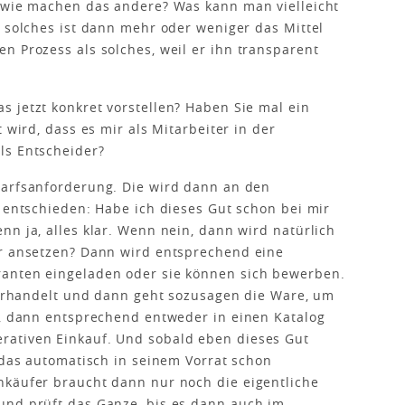
o wie machen das andere? Was kann man vielleicht
s solches ist dann mehr oder weniger das Mittel
n Prozess als solches, weil er ihn transparent
s jetzt konkret vorstellen? Haben Sie mal ein
 wird, dass es mir als Mitarbeiter in der
ls Entscheider?
darfsanforderung. Die wird dann an den
d entschieden: Habe ich dieses Gut schon bei mir
nn ja, alles klar. Wenn nein, dann wird natürlich
ir ansetzen? Dann wird entsprechend eine
ranten eingeladen oder sie können sich bewerben.
 verhandelt und dann geht sozusagen die Ware, um
g, dann entsprechend entweder in einen Katalog
rativen Einkauf. Und sobald eben dieses Gut
t das automatisch in seinem Vorrat schon
nkäufer braucht dann nur noch die eigentliche
und prüft das Ganze, bis es dann auch im