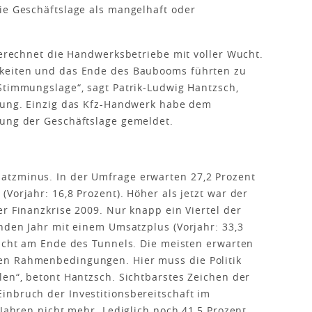
ie Geschäftslage als mangelhaft oder
sgerechnet die Handwerksbetriebe mit voller Wucht.
rkeiten und das Ende des Baubooms führten zu
Stimmungslage“, sagt Patrik-Ludwig Hantzsch,
chung. Einzig das Kfz-Handwerk habe dem
rung der Geschäftslage gemeldet.
atzminus. In der Umfrage erwarten 27,2 Prozent
Vorjahr: 16,8 Prozent). Höher als jetzt war der
r Finanzkrise 2009. Nur knapp ein Viertel der
enden Jahr mit einem Umsatzplus (Vorjahr: 33,3
Licht am Ende des Tunnels. Die meisten erwarten
en Rahmenbedingungen. Hier muss die Politik
len“, betont Hantzsch. Sichtbarstes Zeichen der
inbruch der Investitionsbereitschaft im
 Jahren nicht mehr. Lediglich noch 41,5 Prozent