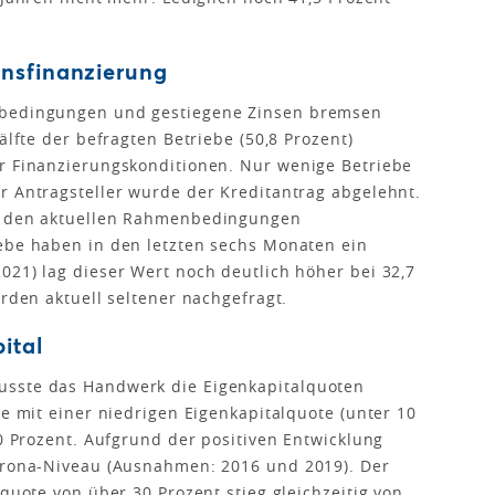
nsfinanzierung
sbedingungen und gestiegene Zinsen bremsen
älfte der befragten Betriebe (50,8 Prozent)
er Finanzierungskonditionen. Nur wenige Betriebe
r Antragsteller wurde der Kreditantrag abgelehnt.
er den aktuellen Rahmenbedingungen
iebe haben in den letzten sechs Monaten ein
021) lag dieser Wert noch deutlich höher bei 32,7
urden aktuell seltener nachgefragt.
ital
usste das Handwerk die Eigenkapitalquoten
be mit einer niedrigen Eigenkapitalquote (unter 10
,0 Prozent. Aufgrund der positiven Entwicklung
Corona-Niveau (Ausnahmen: 2016 und 2019). Der
lquote von über 30 Prozent stieg gleichzeitig von