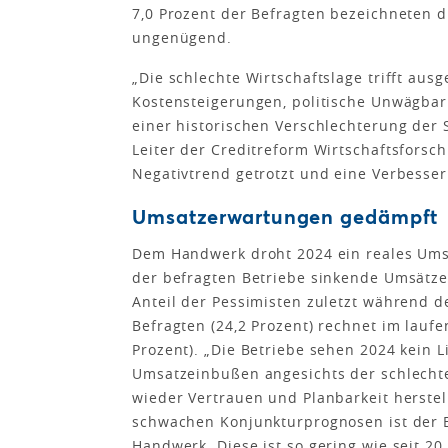
7,0 Prozent der Befragten bezeichneten d
ungenügend.
„Die schlechte Wirtschaftslage trifft au
Kostensteigerungen, politische Unwägba
einer historischen Verschlechterung der 
Leiter der Creditreform Wirtschaftsfors
Negativtrend getrotzt und eine Verbesse
Umsatzerwartungen gedämpft
Dem Handwerk droht 2024 ein reales Ums
der befragten Betriebe sinkende Umsätze (
Anteil der Pessimisten zuletzt während de
Befragten (24,2 Prozent) rechnet im lauf
Prozent). „Die Betriebe sehen 2024 kein 
Umsatzeinbußen angesichts der schlecht
wieder Vertrauen und Planbarkeit herstel
schwachen Konjunkturprognosen ist der E
Handwerk. Diese ist so gering wie seit 20