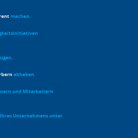
rent
machen.
keitsinitiativen
ugen.
rbern
abheben.
tnern und Mitarbeitern
Ihres Unternehmens unter