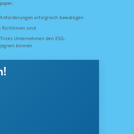
epaper,
nforderungen erfolgreich bewältigen
 Richtlinien sind
 Tricks Unternehmen den ESG-
gegnen können
n!