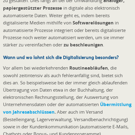
zu gestalten. Dies fängt an bei der Umwandlung
analoger,
papiergestützter Prozesse
in digitale also elektronisch
automatisierte Daten. Weiter geht es, indem bereits
digitalisierte Medien mithilfe von
Softwarelösungen
in
automatisierte Prozesse integriert oder bereits digitalisierte
Prozesse noch weiter automatisiert werden, um sie immer
stärker zu vereinfachen oder
zu beschleunigen
.
Wann und wo lohnt sich die Digitalisierung besonders?
Vor allem bei wiederkehrenden
Routineabläufen
, die
sowohl zeitintensiv als auch fehleranfällig sind, bietet sich
dies an. So beispielsweise bei der immer gleich ablaufenden
Übertragung von Daten etwa in der Buchhaltung, der
elektronischen Rechnungsstellung, der Auswertung von
Unternehmensdaten oder der automatisierten
Übermittlung
von Jahresabschlüssen
.
Aber auch im Versand
(Bestelleingang, Lagerverwaltung, Versandbenachrichtigung)
sowie in der Kundenkommunikation (automatisierte E-Mails,
Chatbots oder Bonus- und Kundenprogramme)
.