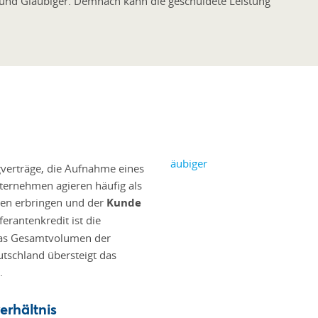
 und Gläubiger. Demnach kann die geschuldete Leistung
verträge, die Aufnahme eines
nternehmen agieren häufig als
gen erbringen und der
Kunde
erantenkredit ist die
 Das Gesamtvolumen der
utschland übersteigt das
.
erhältnis