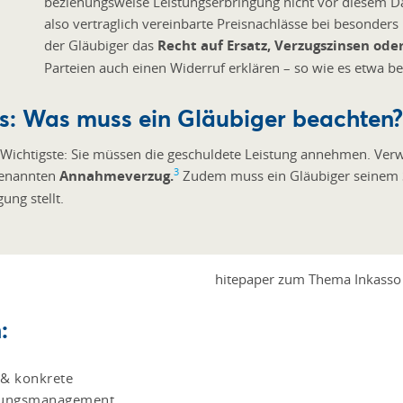
beziehungsweise Leistungserbringung nicht vor diesem Dat
also vertraglich vereinbarte Preisnachlässe bei besonders 
der Gläubiger das
Recht auf Ersatz,
Verzugszinsen
oder
Parteien auch einen Widerruf erklären – so wie es etwa b
rs: Was muss ein Gläubiger beachten
Wichtigste: Sie müssen die geschuldete Leistung annehmen. Verwe
3
ogenannten
Annahmeverzug.
Zudem muss ein Gläubiger seinem 
ung stellt.
:
 & konkrete
erungsmanagement