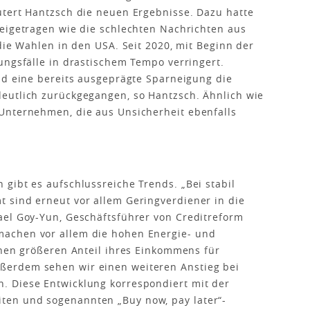
utert Hantzsch die neuen Ergebnisse. Dazu hatte
beigetragen wie die schlechten Nachrichten aus
die Wahlen in den USA. Seit 2020, mit Beginn der
ungsfälle in drastischem Tempo verringert.
nd eine bereits ausgeprägte Sparneigung die
eutlich zurückgegangen, so Hantzsch. Ähnlich wie
Unternehmen, die aus Unsicherheit ebenfalls
gibt es aufschlussreiche Trends. „Bei stabil
 sind erneut vor allem Geringverdiener in die
ael Goy-Yun, Geschäftsführer von Creditreform
achen vor allem die hohen Energie- und
inen größeren Anteil ihres Einkommens für
erdem sehen wir einen weiteren Anstieg bei
 Diese Entwicklung korrespondiert mit der
en und sogenannten „Buy now, pay later“-