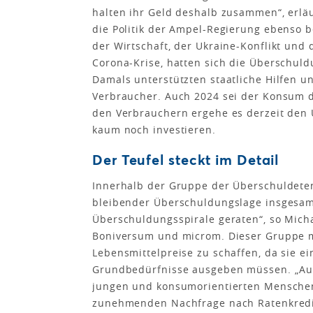
halten ihr Geld deshalb zusammen“, erlä
die Politik der Ampel-Regierung ebenso 
der Wirtschaft, der Ukraine-Konflikt und 
Corona-Krise, hatten sich die Überschuld
Damals unterstützten staatliche Hilfen u
Verbraucher. Auch 2024 sei der Konsum d
den Verbrauchern ergehe es derzeit den 
kaum noch investieren.
Der Teufel steckt im Detail
Innerhalb der Gruppe der Überschuldeten 
bleibender Überschuldungslage insgesamt
Überschuldungsspirale geraten“, so Mich
Boniversum und microm. Dieser Gruppe m
Lebensmittelpreise zu schaffen, da sie e
Grundbedürfnisse ausgeben müssen. „Auß
jungen und konsumorientierten Menschen.
zunehmenden Nachfrage nach Ratenkredit