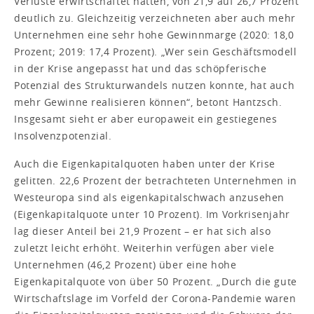
Verluste erwirtschaftet hatten, von 21,9 auf 26,7 Prozent
deutlich zu. Gleichzeitig verzeichneten aber auch mehr
Unternehmen eine sehr hohe Gewinnmarge (2020: 18,0
Prozent; 2019: 17,4 Prozent). „Wer sein Geschäftsmodell
in der Krise angepasst hat und das schöpferische
Potenzial des Strukturwandels nutzen konnte, hat auch
mehr Gewinne realisieren können“, betont Hantzsch.
Insgesamt sieht er aber europaweit ein gestiegenes
Insolvenzpotenzial.
Auch die Eigenkapitalquoten haben unter der Krise
gelitten. 22,6 Prozent der betrachteten Unternehmen in
Westeuropa sind als eigenkapitalschwach anzusehen
(Eigenkapitalquote unter 10 Prozent). Im Vorkrisenjahr
lag dieser Anteil bei 21,9 Prozent – er hat sich also
zuletzt leicht erhöht. Weiterhin verfügen aber viele
Unternehmen (46,2 Prozent) über eine hohe
Eigenkapitalquote von über 50 Prozent. „Durch die gute
Wirtschaftslage im Vorfeld der Corona-Pandemie waren