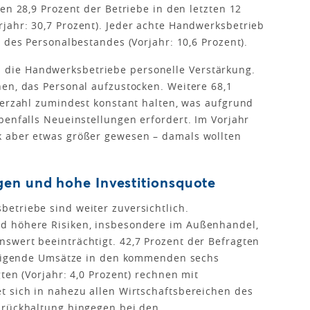
en 28,9 Prozent der Betriebe in den letzten 12
jahr: 30,7 Prozent). Jeder achte Handwerksbetrieb
 des Personalbestandes (Vorjahr: 10,6 Prozent).
die Handwerksbetriebe personelle Verstärkung.
en, das Personal aufzustocken. Weitere 68,1
terzahl zumindest konstant halten, was aufgrund
benfalls Neueinstellungen erfordert. Im Vorjahr
k aber etwas größer gewesen – damals wollten
en und hohe Investitionsquote
etriebe sind weiter zuversichtlich.
d höhere Risiken, insbesondere im Außenhandel,
swert beeinträchtigt. 42,7 Prozent der Befragten
steigende Umsätze in den kommenden sechs
ten (Vorjahr: 4,0 Prozent) rechnen mit
t sich in nahezu allen Wirtschaftsbereichen des
urückhaltung hingegen bei den