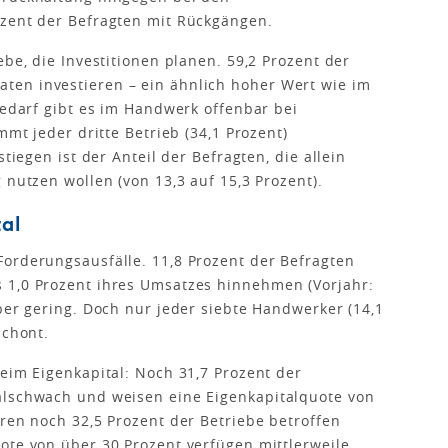
ozent der Befragten mit Rückgängen.
ebe, die Investitionen planen. 59,2 Prozent der
en investieren – ein ähnlich hoher Wert wie im
bedarf gibt es im Handwerk offenbar bei
mmt jeder dritte Betrieb (34,1 Prozent)
stiegen ist der Anteil der Befragten, die allein
 nutzen wollen (von 13,3 auf 15,3 Prozent).
tal
orderungsausfälle. 11,8 Prozent der Befragten
 1,0 Prozent ihres Umsatzes hinnehmen (Vorjahr:
ber gering. Doch nur jeder siebte Handwerker (14,1
schont.
beim Eigenkapital: Noch 31,7 Prozent der
alschwach und weisen eine Eigenkapitalquote von
aren noch 32,5 Prozent der Betriebe betroffen
ote von über 30 Prozent verfügen mittlerweile