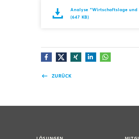
Analyse "Wirtschaftslage und 
(647 KB)
ZURÜCK
LÖSUNGEN
MITG