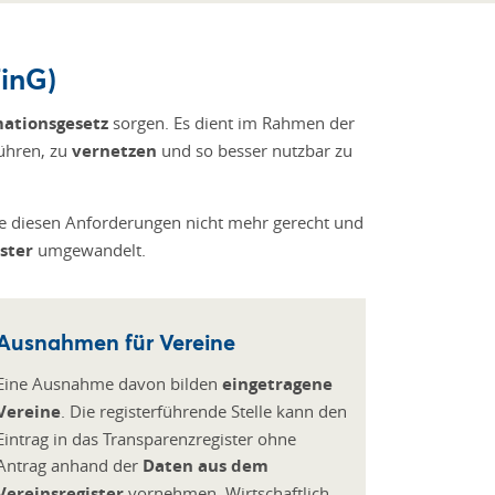
FinG)
mationsgesetz
sorgen. Es dient im Rahmen der
führen, zu
vernetzen
und so besser nutzbar zu
rde diesen Anforderungen nicht mehr gerecht und
ister
umgewandelt.
Ausnahmen für Vereine
Eine Ausnahme davon bilden
eingetragene
Vereine
. Die registerführende Stelle kann den
Eintrag in das Transparenzregister ohne
Antrag anhand der
Daten aus dem
Vereinsregister
vornehmen. Wirtschaftlich