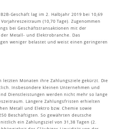
B2B-Geschäft lag im 2. Halbjahr 2019 bei 10,69
m Vorjahreszeitraum (10,70 Tage). Zugenommen
ngs bei Geschäftstransaktionen mit der
der Metall- und Elektrobranche. Das
egen weniger belastet und weist einen geringeren
 letzten Monaten ihre Zahlungsziele gekürzt. Die
tlich. Insbesondere kleinen Unternehmen und
nd Dienstleistungen werden nicht mehr so lange
eszeitraum. Längere Zahlungsfristen erhielten
en Metall und Elektro bzw. Chemie sowie
250 Beschäftigten. So gewährten deutsche
ittlich ein Zahlungsziel von 31,38 Tagen (2.
 Abhängigkeit der Gläubiger-Liquidität von der