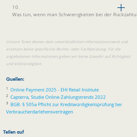
10.
Was tun, wenn man Schwierigkeiten bei der Rückzahlu
Unsere Texte dienen dem unverbindlichen Informationszweck und
ersetzen keine spezifische Rechts- oder Fachberatung. Für die
angebotenen Informationen geben wir keine Gewähr auf Richtigkeit
und Vollständigkeit.
Quellen:
1
Online Payment 2025 - EHI Retail Institute
2
Capterra, Studie Online-Zahlungstrends 2022
3
BGB: § 505a Pflicht zur Kreditwürdigkeitsprüfung bei
Verbraucherdarlehensverträgen
Teilen auf