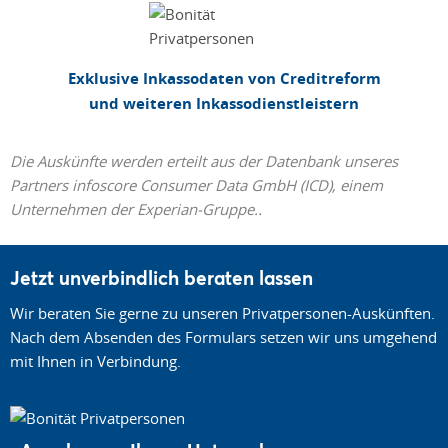
Exklusive Inkassodaten von Creditreform
und weiteren Inkassodienstleistern
Die Auskünfte werden erteilt aus der Datenbank unseres
Partners infoscore Consumer Data GmbH (ICD), einem
Unternehmen der Experian-Gruppe..
Jetzt unverbindlich beraten lassen
Wir beraten Sie gerne zu unseren Privatpersonen-Auskünften.
Nach dem Absenden des Formulars setzen wir uns umgehend
mit Ihnen in Verbindung.