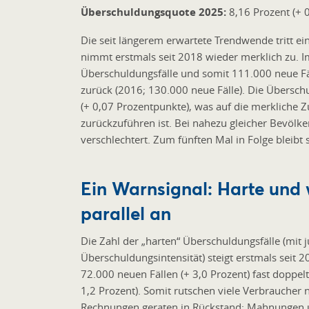
Überschuldungsquote 2025:
8,16 Prozent (+ 
Die seit längerem erwartete Trendwende tritt ei
nimmt erstmals seit 2018 wieder merklich zu. I
Überschuldungsfälle und somit 111.000 neue Fäll
zurück (2016; 130.000 neue Fälle). Die Übersch
(+ 0,07 Prozentpunkte), was auf die merkliche 
zurückzuführen ist. Bei nahezu gleicher Bevölke
verschlechtert. Zum fünften Mal in Folge bleibt
Ein Warnsignal: Harte und
parallel an
Die Zahl der „harten“ Überschuldungsfälle (mit j
Überschuldungsintensität) steigt erstmals seit 2
72.000 neuen Fällen (+ 3,0 Prozent) fast doppel
1,2 Prozent). Somit rutschen viele Verbraucher 
Rechnungen geraten in Rückstand; Mahnungen un