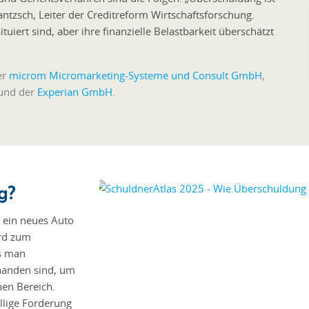
tzsch, Leiter der Creditreform Wirtschaftsforschung.
situiert sind, aber ihre finanzielle Belastbarkeit überschätzt
er
microm Micromarketing-Systeme und Consult GmbH
,
 und der
Experian GmbH
.
g?
r ein neues Auto
ird zum
ss man
rhanden sind, um
nen Bereich.
ällige Forderung