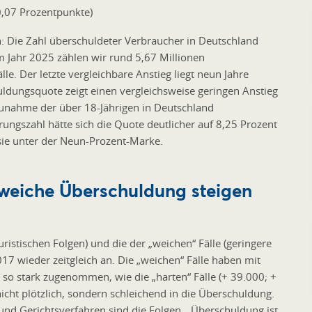
0,07 Prozentpunkte)
n: Die Zahl überschuldeter Verbraucher in Deutschland
m Jahr 2025 zählen wir rund 5,67 Millionen
e. Der letzte vergleichbare Anstieg liegt neun Jahre
uldungsquote zeigt einen vergleichsweise geringen Anstieg
Zunahme der über 18-Jährigen in Deutschland
rungszahl hätte sich die Quote deutlicher auf 8,25 Prozent
 sie unter der Neun-Prozent-Marke.
 weiche Überschuldung steigen
uristischen Folgen) und die der „weichen“ Fälle (geringere
017 wieder zeitgleich an. Die „weichen“ Fälle haben mit
t so stark zugenommen, wie die „harten“ Fälle (+ 39.000; +
nicht plötzlich, sondern schleichend in die Überschuldung.
d Gerichtsverfahren sind die Folgen. „Überschuldung ist