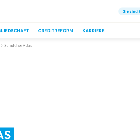
Sie sind 
GLIEDSCHAFT
CREDITREFORM
KARRIERE
SchuldnerAtlas
AS