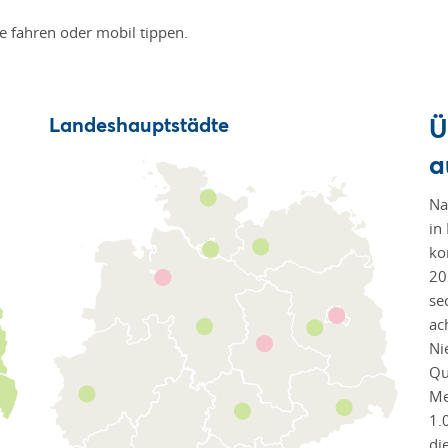
te fahren oder mobil tippen.
Ü
Landeshauptstädte
a
Na
in
ko
20
se
ac
Ni
Qu
Me
1.
di