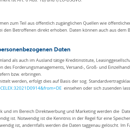
n zum Teil aus öffentlich zugänglichen Quellen wie öffentlichen
bei den Betroffenen direkt erhoben. Daten können auch aus de
 personenbezogenen Daten
and als auch im Ausland tätige Kreditinstitute, Leasinggesellsch
des Forderungsmanagements, Versand-, Groß- und Einzelhande
efern bzw. erbringen.
ttelt werden, erfolgt dies auf Basis der sog. Standardvertragskla
ri=CELEX:32021D0914&from=DE
einsehen oder sich zusenden las
k und im Bereich Direktwerbung und Marketing werden die Daten
dig ist. Notwendig ist die Kenntnis in der Regel für eine Speich
wendig ist, andernfalls werden die Daten taggenau gelöscht. Im F