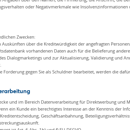
ngsverhalten oder Negativmerkmale wie Insolvenzinformationen
iedlichen Zwecken:
on Auskünften über die Kreditwürdigkeit der angefragten Persone
aftsdatenbank vorhandenen Daten auch für die Belieferung ander
e des Dialogmarketings und zur Aktualisierung, Validierung und 
.
Forderung gegen Sie als Schuldner bearbeitet, werden die dafür
erarbeitung
cke und im Bereich Datenverarbeitung für Direktwerbung und Mark
enn ein Kunde ein berechtigtes Interesse an der Kenntnis der Inf
Kreditentscheidung, Geschäftsanbahnung, Beteiligungsverhältnis
lstreckungsauskunft.
nt ist Art. 6 Abs. 1b) und f) EU-DSGVO.