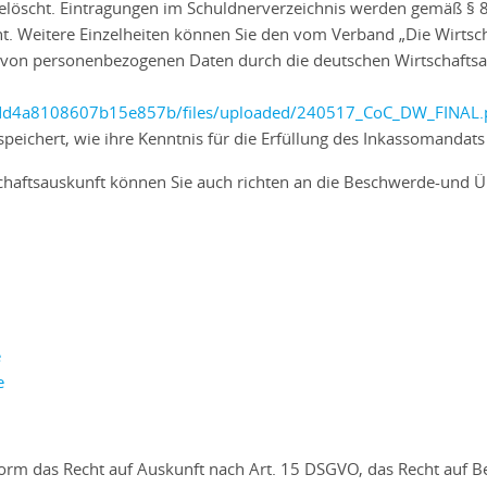
gelöscht. Eintragungen im Schuldnerverzeichnis werden gemäß § 
. Weitere Einzelheiten können Sie den vom Verband „Die Wirtscha
en von personenbezogenen Daten durch die deutschen Wirtschaftsa
a4dd4a8108607b15e857b/files/uploaded/240517_CoC_DW_FINAL.
eichert, wie ihre Kenntnis für die Erfüllung des Inkassomandats
schaftsauskunft können Sie auch richten an die Beschwerde-und 
e
e
orm das Recht auf Auskunft nach Art. 15 DSGVO, das Recht auf B