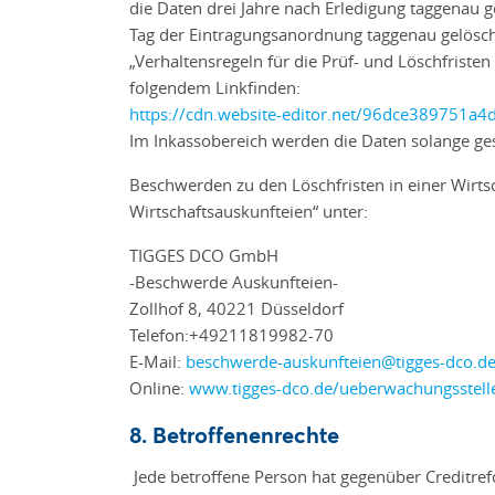
die Daten drei Jahre nach Erledigung taggenau 
Tag der Eintragungsanordnung taggenau gelöscht
„Verhaltensregeln für die Prüf- und Löschfrist
folgendem Linkfinden:
https://cdn.website-editor.net/96dce389751
Im Inkassobereich werden die Daten solange gesp
Beschwerden zu den Löschfristen in einer Wirt
Wirtschaftsauskunfteien“ unter:
TIGGES DCO GmbH
-Beschwerde Auskunfteien-
Zollhof 8, 40221 Düsseldorf
Telefon:+49211819982-70
E-Mail:
beschwerde-auskunfteien@tigges-dco.d
Online:
www.tigges-dco.de/ueberwachungsstell
8. Betroffenenrechte
Jede betroffene Person hat gegenüber Creditref