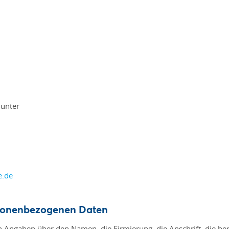
 unter
e.de
ersonenbezogenen Daten
Angaben über den Namen, die Firmierung, die Anschrift, die beru