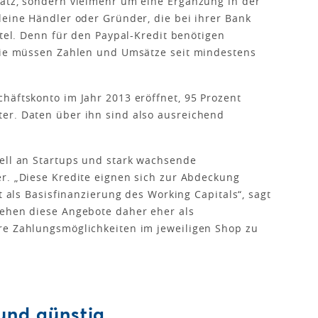
satz, sondern vielmehr um eine Ergänzung in der
leine Händler oder Gründer, die bei ihrer Bank
ttel. Denn für den Paypal-Kredit benötigen
 sie müssen Zahlen und Umsätze seit mindestens
häftskonto im Jahr 2013 eröffnet, 95 Prozent
er. Daten über ihn sind also ausreichend
ell an Startups und stark wachsende
r. „Diese Kredite eignen sich zur Abdeckung
t als Basisfinanzierung des Working Capitals“, sagt
tehen diese Angebote daher eher als
re Zahlungsmöglichkeiten im jeweiligen Shop zu
 und günstig