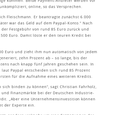
rage kommen. Beide Payment-Anbieter werben vor
unkompliziert, online, so das Versprechen.
sich Fleischmann. Er beantragte zunächst 6.000
päter war das Geld auf dem Paypal-Konto.“ Nach
t der Festgebühr von rund 85 Euro zurück und
500 Euro. Damit löste er den teuren Kredit bei
000 Euro und zieht ihm nun automatisch von jedem
eneriert, zehn Prozent ab – so lange, bis der
stens nach knapp fünf Jahren geschehen sein. In
, laut Paypal entscheiden sich rund 85 Prozent
rsten für die Aufnahme eines weiteren Kredits.
 sich binden zu können“, sagt Christian Fahrholz,
 und Finanzmärkte bei der Deutschen Industrie-
dit. „Aber eine Unternehmensinvestition können
et der Experte ein.