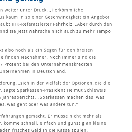
n weiter unter Druck. „Herkömmliche
us kaum in so einer Geschwindigkeit ein Angebot
laubt IHK-Referatsleiter Fahrholz. „Aber durch den
 sind sie jetzt wahrscheinlich auch zu mehr Tempo
t also noch als ein Segen für den breiten
sie finden Nachahmer. Noch immer sind die
,7 Prozent bei den Unternehmenskrediten
r Unternehmen in Deutschland.
derung, „sich in der Vielfalt der Optionen, die die
en“, sagte Sparkassen-Präsident Helmut Schleweis
en Jahresberichts: „Sparkassen machen das, was
les, was geht oder was andere tun.“
rfahrungen gemacht. Er müsse nicht mehr als
 er, komme schnell, einfach und günstig an kleine
aden frisches Geld in die Kasse spülen.