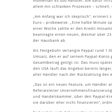
momentan 45.000 Händler, die dafür inf
allem mit schlanken Prozessen – schnell, 
„Am Anfang war ich skeptisch“, erinnert 
Euro – probeweise. „Eine halbe Minute s
einer Woche zahlte er den Kredit mitsam
beantragte einen neuen, diesmal über 23.
der Hausbank ab.
Als Festgebühr verlangte Paypal rund 1.
Umsatz, den er auf seinem Paypal-Konto g
Gesamtbetrag getilgt ist. Das muss späte
den USA läuft das Angebot bereits länger
aller Händler nach der Rückzahlung des e
„Das ist ein neues Feature, um Händler an
Referatsleiter Unternehmensfinanzierung
und Handelskammer, über den Paypal-Kre
sie darüber eher nicht finanzieren“, ordn