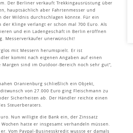
m. Der Berliner verkauft Trekkingausrüstung über
pen, hauptsächlich aber Fahrtenmesser und
n der Wildnis durchschlagen könnte. Für ein
 der Klinge verlangt er schon mal 700 Euro. Als
eren und ein Ladengeschäft in Berlin eröffnen
ung. Messerverkäufer unerwünscht!
rglos mit Messern herumspielt. Er ist
Händler kommt nach eigenen Angaben auf einen
e Margen sind im Outdoor-Bereich noch sehr gut“,
 nahen Oranienburg schließlich ein Objekt,
reditwunsch von 27.000 Euro ging Fleischmann zu
der Sicherheiten ab. Der Händler reichte einen
des Steuerberaters.
ro. Nun willigte die Bank ein, der Zinssatz
ei Wochen hatte er insgesamt verhandeln müssen.
t er. Vom Paypal-Businesskredit wusste er damals