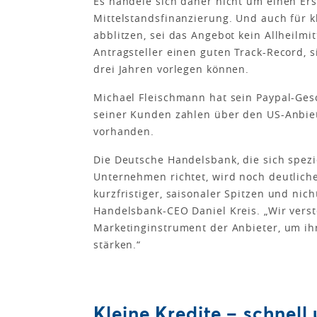
Es handele sich daher nicht um einen Er
Mittelstandsfinanzierung. Und auch für k
abblitzen, sei das Angebot kein Allheilmi
Antragsteller einen guten Track-Record,
drei Jahren vorlegen können.
Michael Fleischmann hat sein Paypal-Gesc
seiner Kunden zahlen über den US-Anbiet
vorhanden.
Die Deutsche Handelsbank, die sich spezi
Unternehmen richtet, wird noch deutliche
kurzfristiger, saisonaler Spitzen und nich
Handelsbank-CEO Daniel Kreis. „Wir vers
Marketinginstrument der Anbieter, um ih
stärken.“
Kleine Kredite – schnell