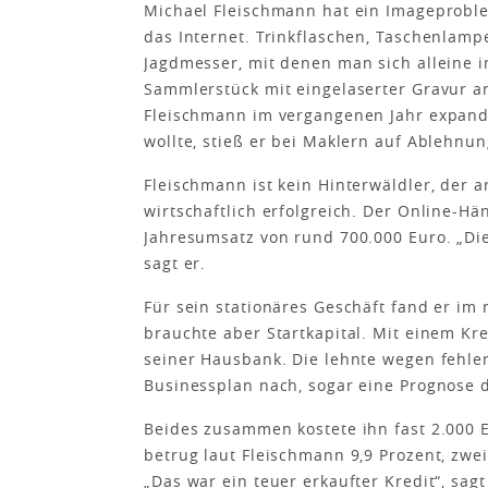
Michael Fleischmann hat ein Imageproble
das Internet. Trinkflaschen, Taschenlam
Jagdmesser, mit denen man sich alleine i
Sammlerstück mit eingelaserter Gravur an
Fleischmann im vergangenen Jahr expandi
wollte, stieß er bei Maklern auf Ablehn
Fleischmann ist kein Hinterwäldler, der a
wirtschaftlich erfolgreich. Der Online-
Jahresumsatz von rund 700.000 Euro. „Di
sagt er.
Für sein stationäres Geschäft fand er im
brauchte aber Startkapital. Mit einem K
seiner Hausbank. Die lehnte wegen fehlen
Businessplan nach, sogar eine Prognose 
Beides zusammen kostete ihn fast 2.000 Eu
betrug laut Fleischmann 9,9 Prozent, zw
„Das war ein teuer erkaufter Kredit“, sag