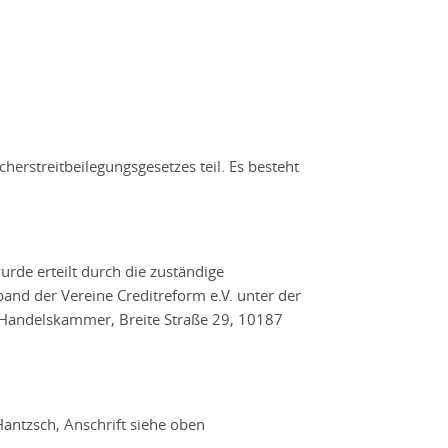
erstreitbeilegungsgesetzes teil. Es besteht
rde erteilt durch die zuständige
and der Vereine Creditreform e.V. unter der
d Handelskammer, Breite Straße 29, 10187
Hantzsch, Anschrift siehe oben