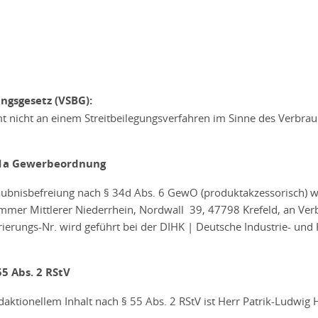
ngsgesetz (VSBG):
 nicht an einem Streitbeilegungsverfahren im Sinne des Verbrauch
 11a Gewerbeordnung
laubnisbefreiung nach § 34d Abs. 6 GewO (produktakzessorisch) wu
mmer Mittlerer Niederrhein, Nordwall 39, 47798 Krefeld, an Verb
rierungs-Nr. wird geführt bei der DIHK | Deutsche Industrie- un
55 Abs. 2 RStV
edaktionellem Inhalt nach § 55 Abs. 2 RStV ist Herr Patrik-Ludwig 