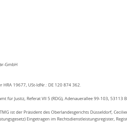
ntär-GmbH
er HRA 19677, USt-IdNr.: DE 120 874 362.
t für Justiz, Referat VII 5 (RDG), Adenauerallee 99-103, 53113 
3 TMG ist der Präsident des Oberlandesgerichts Düsseldorf, Cecili
stungsgesetz) Eingetragen im Rechtsdienstleistungsregister, Re