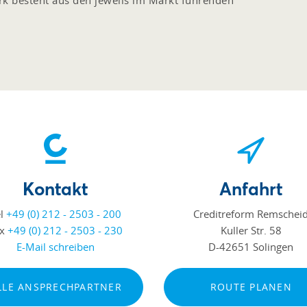
erk besteht aus den jeweils im Markt führenden
Kontakt
Anfahrt
el
+49 (0) 212 - 2503 - 200
Creditreform Remschei
ax
+49 (0) 212 - 2503 - 230
Kuller Str. 58
E-Mail schreiben
D-42651 Solingen
LLE ANSPRECHPARTNER
ROUTE PLANEN