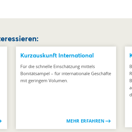
teressieren:
Kurzauskunft International
Für die schnelle Einschätzung mittels
B
Bonitätsampel – für internationale Geschäfte
R
mit geringem Volumen.
B
n
a
d
MEHR ERFAHREN