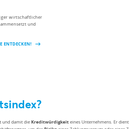
ger wirtschaftlicher
zusammensetzt und
E ENTDECKEN!
tsindex?
ät und damit die
Kreditwürdigkeit
eines Unternehmens. Er dient
chäftspartner, um das
eines Zahlungsverzugs oder eines Z