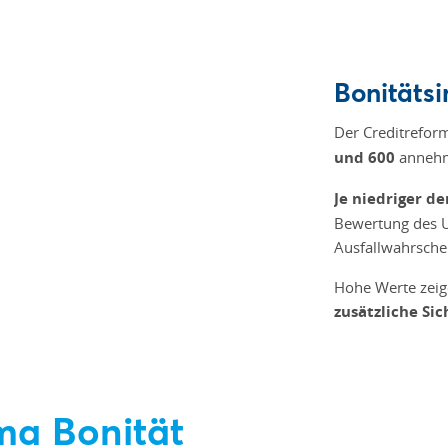
Bonitätsi
Der Creditrefor
und 600
annehm
Je niedriger de
Bewertung des U
Ausfallwahrschei
Hohe Werte zeige
zusätzliche Si
a Bonität