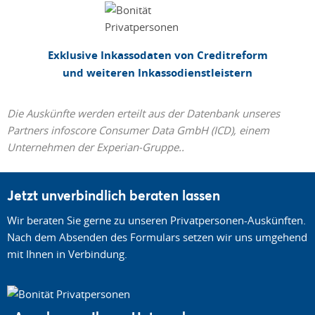
Exklusive Inkassodaten von Creditreform
und weiteren Inkassodienstleistern
Die Auskünfte werden erteilt aus der Datenbank unseres
Partners infoscore Consumer Data GmbH (ICD), einem
Unternehmen der Experian-Gruppe..
Jetzt unverbindlich beraten lassen
Wir beraten Sie gerne zu unseren Privatpersonen-Auskünften.
Nach dem Absenden des Formulars setzen wir uns umgehend
mit Ihnen in Verbindung.