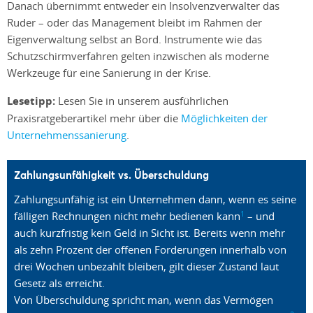
Danach übernimmt entweder ein Insolvenzverwalter das
Ruder – oder das Management bleibt im Rahmen der
Eigenverwaltung selbst an Bord. Instrumente wie das
Schutzschirmverfahren gelten inzwischen als moderne
Werkzeuge für eine Sanierung in der Krise.
Lesetipp:
Lesen Sie in unserem ausführlichen
Praxisratgeberartikel mehr über die
Möglichkeiten der
Unternehmenssanierung
.
Zahlungsunfähigkeit vs. Überschuldung
Zahlungsunfähig ist ein Unternehmen dann, wenn es seine
1
fälligen Rechnungen nicht mehr bedienen kann
– und
auch kurzfristig kein Geld in Sicht ist. Bereits wenn mehr
als zehn Prozent der offenen Forderungen innerhalb von
drei Wochen unbezahlt bleiben, gilt dieser Zustand laut
Gesetz als erreicht.
Von Überschuldung spricht man, wenn das Vermögen