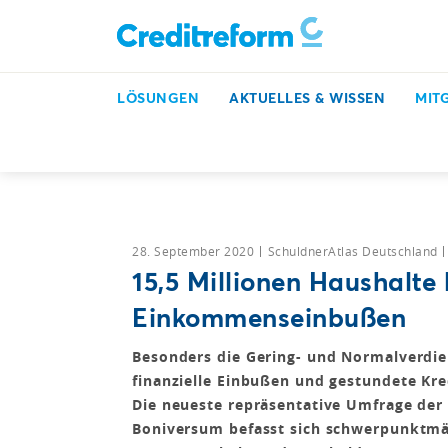
LÖSUNGEN
AKTUELLES & WISSEN
MIT
Inkasso, Bonitätsprüfung & mehr
Aktuelles & Wissen
28. September 2020
SchuldnerAtlas Deutschland
15,5 Millionen Haushalte 
Einkommenseinbußen
Besonders die Gering- und Normalverdien
finanzielle Einbußen und gestundete Kre
Die neueste repräsentative Umfrage der
Boniversum befasst sich schwerpunktmä