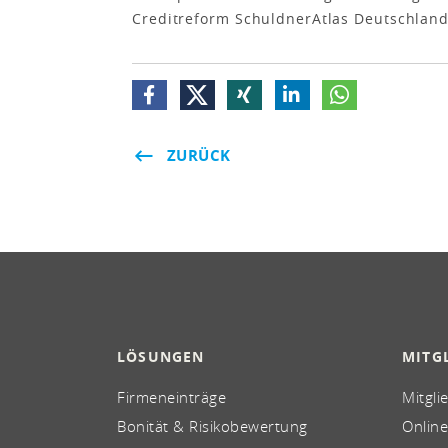
Creditreform SchuldnerAtlas Deutschland
ZURÜCK
LÖSUNGEN
MITG
Firmeneinträge
Mitgli
Bonität & Risikobewertung
Online