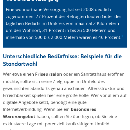
Eine wohnortnahe Versorgung hat seit 2008 deutlich
zugenommen. 77 Prozent der Befragten kaufen Güter des
täglichen Bedarfs im Umkreis von maximal 2 Kilometern
um den Wohnort, 31 Prozent in bis zu 500 Metern und
1
innerhalb von 500 bis 2.000 Metern waren es 46 Prozent.
Unterschiedliche Bedürfnisse: Beispiele für die
Standortwahl
Wer etwa einen
Friseursalon
oder ein Sanitätshaus eröffnen
möchte, sollte sich seine Zielgruppe im Umfeld des
gewünschten Standorts genau anschauen: Altersstruktur und
Erreichbarkeit spielen hier eine große Rolle. Wer vor allem auf
digitale Angebote setzt, benötigt eine gute
Internetverbindung. Wenn Sie ein
besonderes
Warenangebot
haben, sollten Sie überlegen, ob Sie eine
exklusivere Lage mit potenziell kaufkräftigem Umfeld