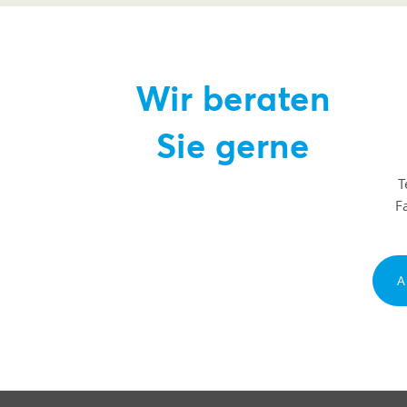
Wir beraten
Sie gerne
T
F
A