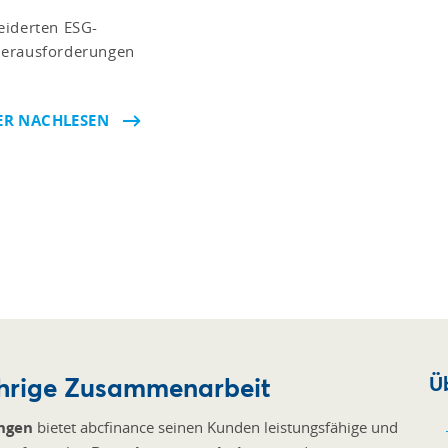
eiderten ESG-
Herausforderungen
ER NACHLESEN
ährige Zusammenarbeit
Ü
ungen
bietet abcfinance seinen Kunden leistungsfähige und