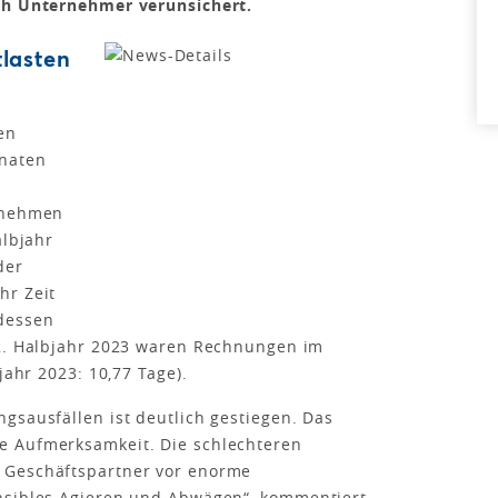
ich Unternehmer verunsichert.
lasten
en
naten
ernehmen
albjahr
der
hr Zeit
dessen
 2. Halbjahr 2023 waren Rechnungen im
jahr 2023: 10,77 Tage).
gsausfällen ist deutlich gestiegen. Das
e Aufmerksamkeit. Die schlechteren
 Geschäftspartner vor enorme
nsibles Agieren und Abwägen“, kommentiert