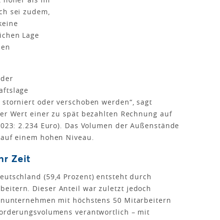
ch sei zudem,
keine
lichen Lage
den
 der
aftslage
 storniert oder verschoben werden“, sagt
der Wert einer zu spät bezahlten Rechnung auf
 2023: 2.234 Euro). Das Volumen der Außenstände
r auf einem hohen Niveau.
r Zeit
eutschland (59,4 Prozent) entsteht durch
eitern. Dieser Anteil war zuletzt jedoch
leinunternehmen mit höchstens 50 Mitarbeitern
Forderungsvolumens verantwortlich – mit