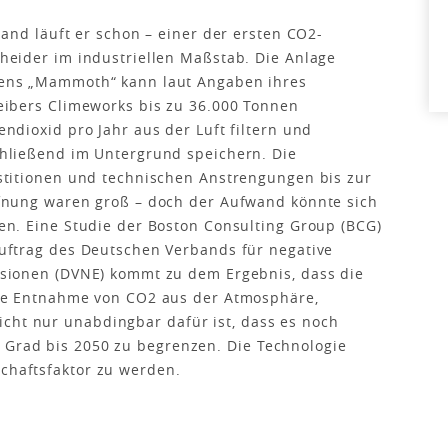
sland läuft er schon – einer der ersten CO2-
heider im industriellen Maßstab. Die Anlage
ns „Mammoth“ kann laut Angaben ihres
eibers Climeworks bis zu 36.000 Tonnen
endioxid pro Jahr aus der Luft filtern und
hließend im Untergrund speichern. Die
stitionen und technischen Anstrengungen bis zur
fnung waren groß – doch der Aufwand könnte sich
en. Eine Studie der Boston Consulting Group (BCG)
uftrag des Deutschen Verbands für negative
sionen (DVNE) kommt zu dem Ergebnis, dass die
ve Entnahme von CO2 aus der Atmosphäre,
cht nur unabdingbar dafür ist, dass es noch
 Grad bis 2050 zu begrenzen. Die Technologie
tschaftsfaktor zu werden.