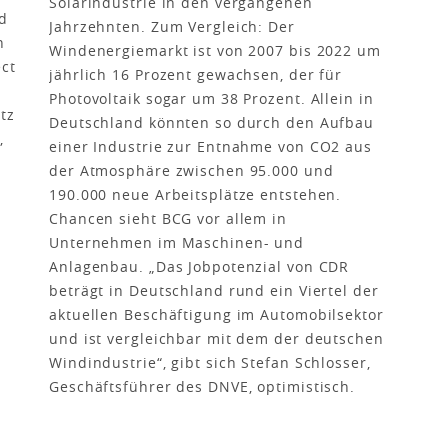
Solarindustrie in den vergangenen
d
Jahrzehnten. Zum Vergleich: Der
n
Windenergiemarkt ist von 2007 bis 2022 um
ect
jährlich 16 Prozent gewachsen, der für
Photovoltaik sogar um 38 Prozent. Allein in
tz
Deutschland könnten so durch den Aufbau
,
einer Industrie zur Entnahme von CO2 aus
der Atmosphäre zwischen 95.000 und
190.000 neue Arbeitsplätze entstehen.
Chancen sieht BCG vor allem in
Unternehmen im Maschinen- und
Anlagenbau. „Das Jobpotenzial von CDR
beträgt in Deutschland rund ein Viertel der
aktuellen Beschäftigung im Automobilsektor
und ist vergleichbar mit dem der deutschen
Windindustrie“, gibt sich Stefan Schlosser,
Geschäftsführer des DNVE, optimistisch.