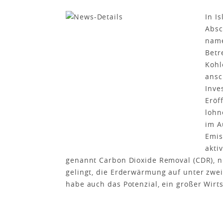
In I
Absc
name
Betr
Kohl
ansc
Inve
Eröf
lohn
im A
Emis
akti
genannt Carbon Dioxide Removal (CDR), ni
gelingt, die Erderwärmung auf unter zwei
habe auch das Potenzial, ein großer Wir