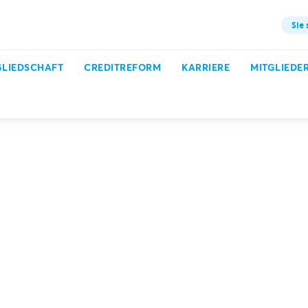
Sie 
GLIEDSCHAFT
CREDITREFORM
KARRIERE
MITGLIEDE
Praxisratgeber
So geht effektives Inkasso per Telefon