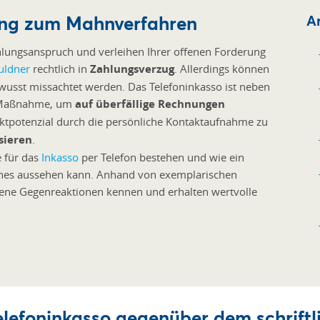
ung zum Mahnverfahren
Ar
lungsanspruch und verleihen Ihrer offenen Forderung
uldner
rechtlich in
Zahlungsverzug
. Allerdings können
usst missachtet werden. Das Telefoninkasso ist neben
e Maßnahme, um
auf überfällige Rechnungen
fliktpotenzial durch die persönliche Kontaktaufnahme zu
sieren
.
e für das
Inkasso
per Telefon bestehen und wie ein
ches aussehen kann. Anhand von exemplarischen
ene Gegenreaktionen kennen und erhalten wertvolle
Telefoninkasso gegenüber dem schrift