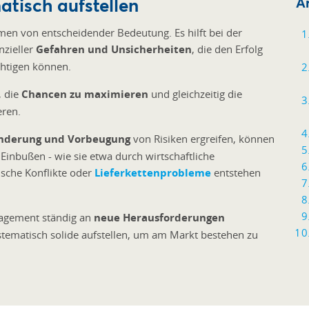
tisch aufstellen
Ar
n von entscheidender Bedeutung. Es hilft bei der
nzieller
Gefahren und Unsicherheiten
, die den Erfolg
chtigen können.
, die
Chancen zu maximieren
und gleichzeitig die
eren.
nderung und Vorbeugung
von Risiken ergreifen, können
inbußen - wie sie etwa durch wirtschaftliche
ische Konflikte oder
Lieferkettenprobleme
entstehen
nagement ständig an
neue Herausforderungen
stematisch solide aufstellen, um am Markt bestehen zu