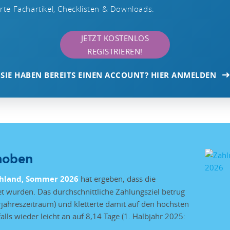
te Fachartikel, Checklisten & Downloads.
JETZT KOSTENLOS
REGISTRIEREN!
SIE HABEN BEREITS EINEN ACCOUNT? HIER ANMELDEN
hoben
chland, Sommer 2026
hat ergeben, dass die
et wurden. Das durchschnittliche Zahlungsziel betrug
rjahreszeitraum) und kletterte damit auf den höchsten
lls wieder leicht an auf 8,14 Tage (1. Halbjahr 2025: