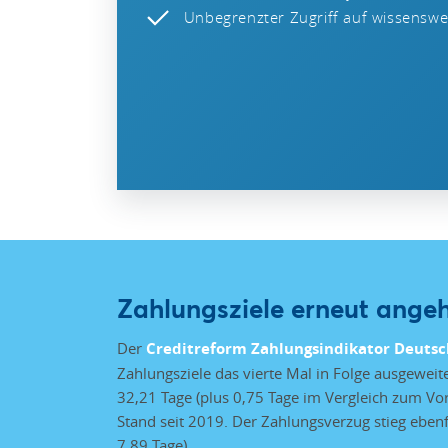
Unbegrenzter Zugriff auf wissenswer
Zahlungsziele erneut ange
Der
Creditreform Zahlungsindikator Deuts
Zahlungsziele das vierte Mal in Folge ausgeweit
32,21 Tage (plus 0,75 Tage im Vergleich zum Vo
Stand seit 2019. Der Zahlungsverzug stieg ebenfa
7,89 Tage).