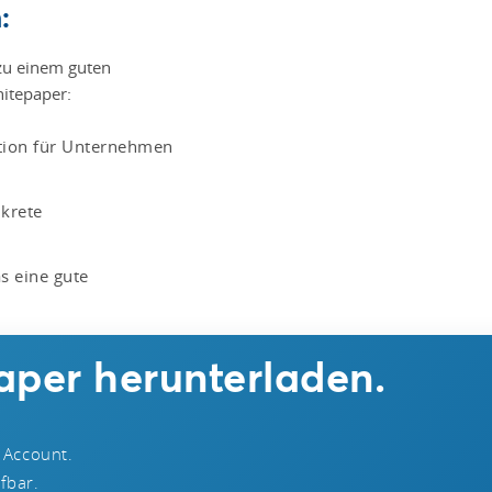
:
zu einem guten
itepaper:
tion für Unternehmen
nkrete
s eine gute
aper herunterladen.
 Account.
ufbar.