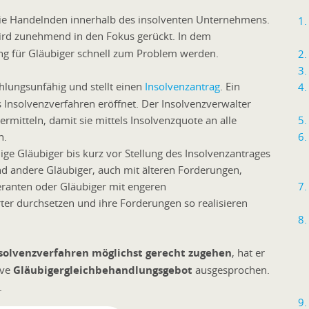
 die Handelnden innerhalb des insolventen Unternehmens.
ird zunehmend in den Fokus gerückt. In dem
g für Gläubiger schnell zum Problem werden.
lungsunfähig und stellt einen
Insolvenzantrag
. Ein
 Insolvenzverfahren eröffnet. Der Insolvenzverwalter
rmitteln, damit sie mittels Insolvenzquote an alle
n.
nige Gläubiger bis kurz vor Stellung des Insolvenzantrages
 andere Gläubiger, auch mit älteren Forderungen,
eranten oder Gläubiger mit engeren
rter durchsetzen und ihre Forderungen so realisieren
solvenzverfahren möglichst gerecht zugehen
, hat er
ive
Gläubigergleichbehandlungsgebot
ausgesprochen.
.